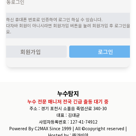
자동로그인
가입하신 휴대폰 번호로 인증하여 로그인 하실 수 있습니다.
누수다자바 회원이 아니시라면 회원가입 버튼을 눌러 회원가입 후 로그인을 해
주세요.
회원가입
로그인
누수탐지
누수 전문 매니저 전국 긴급 출동 대기 중
주소 : 경기 포천시 소흘읍 죽엽산로 340-30
대표 : 김대균
사업자등록번호 : 127-41-74912
Powered By C2MAX Since 1999 | All ©copyright reserved |
Hosted by : ㈜가비아