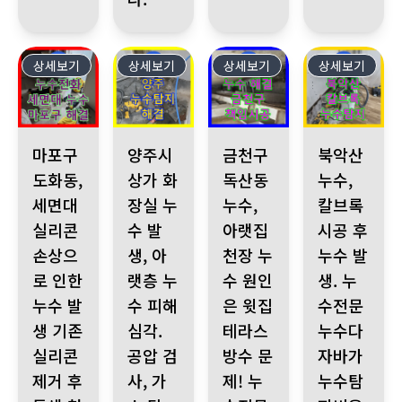
상세보기
561
상세보기
560
상세보기
559
상세보기
558
마포구 도화동, 세면대 실리콘 손상으로 인한 누수 발생 기존 실리
양주시 상가 화장실 누수 발생, 아랫층 누수 피해 
금천구 독산동 누수, 아랫집 천
북악산 누수, 칼
마포구
양주시
금천구
북악산
도화동,
상가 화
독산동
누수,
세면대
장실 누
누수,
칼브록
실리콘
수 발
아랫집
시공 후
손상으
생, 아
천장 누
누수 발
로 인한
랫층 누
수 원인
생. 누
누수 발
수 피해
은 윗집
수전문
생 기존
심각.
테라스
누수다
실리콘
공압 검
방수 문
자바가
제거 후
사, 가
제! 누
누수탐