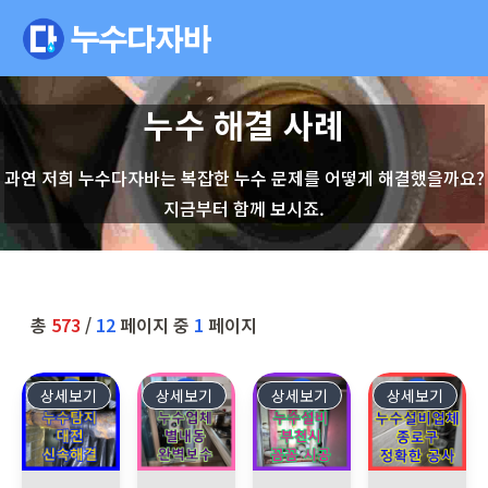
누수 해결 사례
과연 저희 누수다자바는 복잡한 누수 문제를 어떻게 해결했을까요?
지금부터 함께 보시죠.
총
573
/
12
페이지 중
1
페이지
상세보기
573
상세보기
572
상세보기
571
상세보기
570
대전 유성구 모텔에서 발생한 배관 누수 문제, 신속한 방문으로 
남양주시 별내동에서 발생한 1층 주차장 천장 누
부천 어린이집 누수, 누수전문누수
종로구 사무실 화