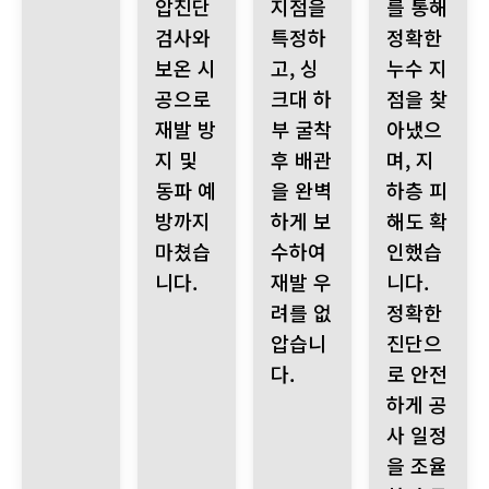
압진단
지점을
를 통해
검사와
특정하
정확한
보온 시
고, 싱
누수 지
공으로
크대 하
점을 찾
재발 방
부 굴착
아냈으
지 및
후 배관
며, 지
동파 예
을 완벽
하층 피
방까지
하게 보
해도 확
마쳤습
수하여
인했습
니다.
재발 우
니다.
려를 없
정확한
압습니
진단으
다.
로 안전
하게 공
사 일정
을 조율