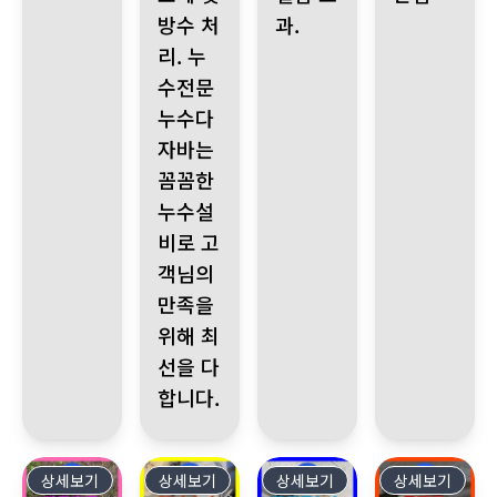
방수 처
과.
리. 누
수전문
누수다
자바는
꼼꼼한
누수설
비로 고
객님의
만족을
위해 최
선을 다
합니다.
상세보기
545
상세보기
544
상세보기
543
상세보기
542