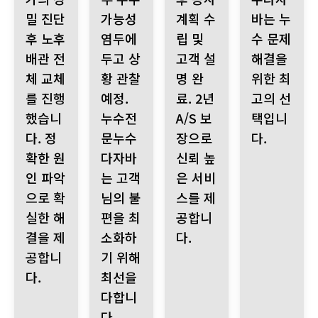
밀 진단
가능성
계획 수
바는 누
후 노후
염두에
립 및
수 문제
배관 전
두고 상
고객 설
해결을
체 교체
황 관찰
명 완
위한 최
를 진행
예정.
료. 2년
고의 선
했습니
누수전
A/S 보
택입니
다. 정
문누수
장으로
다.
확한 원
다자바
신뢰 높
인 파악
는 고객
은 서비
으로 확
님의 불
스를 제
실한 해
편을 최
공합니
결을 제
소화하
다.
공합니
기 위해
다.
최선을
다합니
다.