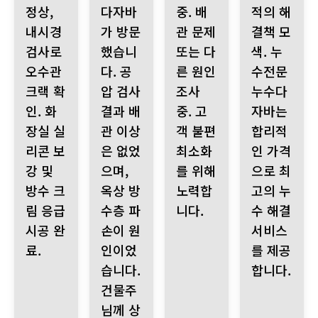
정상,
다자바
중. 배
적의 해
내시경
가 방문
관 문제
결책 모
검사로
했습니
또는 다
색. 누
오수관
다. 공
른 원인
수전문
크랙 확
압 검사
조사
누수다
인. 화
결과 배
중. 고
자바는
장실 실
관 이상
객 불편
합리적
리콘 보
은 없었
최소화
인 가격
강 및
으며,
를 위해
으로 최
방수 크
옥상 방
노력합
고의 누
림 응급
수층 파
니다.
수 해결
시공 완
손이 원
서비스
료.
인이었
를 제공
습니다.
합니다.
건물주
님께 상