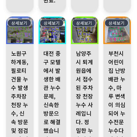
완료.
상세보기
541
상세보기
540
상세보기
539
상세보기
538
노원구 하계동, 필로티 건물 누수 발생 주차장 천장 누수, 신속 방
대전 중구 모텔에서 발생한 배관 누수 문제, 신
남양주시 퇴계원읍에서 접수된 주
부천시 어린이집
노원구
대전 중
남양주
부천시
하계동,
구 모텔
시 퇴계
어린이
필로티
에서 발
원읍에
집 난방
건물 누
생한 배
서 접수
배관 누
수 발생
관 누수
된 주차
수, 마
주차장
문제,
장 천장
루 변색
천장 누
신속한
누수 사
이 의심
수, 신
방문으
례입니
되어 누
속 방문
로 해결
다. 정
수전문
및 점검
했습니
밀한 누
누수다