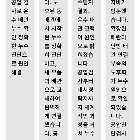
공압 검
다. 노
수탐지
자바가
사로 온
후된 동
결과,
방문했
수 배관
배관에
온수 배
습니다.
누수 확
서 시작
관 크랙
확장된
인 정확
된 누수
이 원인
베란다
한 누수
를 정확
으로 밝
난방 배
진단으
히 진단
혀졌습
관 연결
로 원인
하고,
니다.
부속의
해결
새 부품
공압검
노후화
과 배관
사부터
가 누수
으로 교
내시경
원인으
체하여
탐지까
로 확인
완벽하
지 체계
되었습
게 연결
적인 과
니다.
했습니
정을 거
공압진
다. 공
쳐 누수
단검사