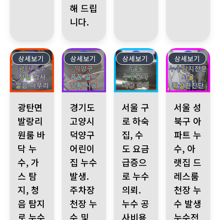
해 드립
니다.
상세보기
549
상세보기
548
상세보기
547
상세보기
546
광탄면 발랑리 원룸 바닥 누수, 가스 탐지, 청음 탐지로 누수 포인
경기도 고양시 덕양구 어린이집 누수 발생. 주차장
서울 구로 하숙집, 수도 요금 급
서울 성북구 아파
광탄면
경기도
서울 구
서울 성
발랑리
고양시
로 하숙
북구 아
원룸 바
덕양구
집, 수
파트 누
닥 누
어린이
도 요금
수, 아
수, 가
집 누수
급증으
랫집 드
스 탐
발생.
로 누수
레스룸
지, 청
주차장
의뢰.
천장 누
음 탐지
천장 누
누수 공
수 발생
로 누수
수 및
사비용
누수전