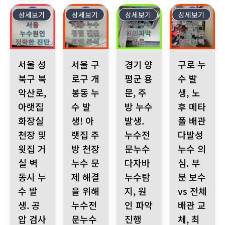
상세보기
553
상세보기
552
상세보기
551
상세보기
550
서울 성북구 북악산로, 아랫집 화장실 천장 및 윗집 거실 벽 동시 
서울 구로구 개봉동 누수 발생! 아랫집 주방 천
경기 양평군 용문, 주방 누수 발
구로 누수 발생,
서울 성
서울 구
경기 양
구로 누
북구 북
로구 개
평군 용
수 발
악산로,
봉동 누
문, 주
생, 노
아랫집
수 발
방 누수
후 메타
화장실
생! 아
발생.
폴 배관
천장 및
랫집 주
누수전
다발성
윗집 거
방 천장
문누수
누수 의
실 벽
누수 문
다자바
심. 부
동시 누
제 해결
누수탐
분 보수
수 발
을 위해
지, 원
vs 전체
생. 공
누수전
인 파악
배관 교
압 검사
문누수
진행
체, 최