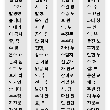
누수가
서 누수
수관 방
수, 수
발생했
발생.
수층 노
도 요금
습니다.
육안 검
후 원
과다 청
인테리
사 및
인. 누
구 원
어 공사
공압 진
수전문
인: 부
중, 직
단 검사
누수다
동전 노
수 및
진행,
자바 누
후화로
온수 배
상수 배
수탐지
인한 누
관의 심
관 이상
전문가
수 해
각한 노
없음 확
가 첨단
결: 부
후가 확
인. 수
장비로
동전 교
인되었
전 누수
정밀 분
체 및
습니다.
발견 및
석. 정
주변 정
누수탐
수리 완
확한 원
리 누수
지전문
료, 외
인 진단
전문누
가의 정
부 누수
후 공사
수다자