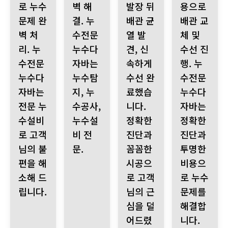
로 누수
벽 해
발장 뒤
용으로
문제 완
결. 누
배관 균
배관 교
벽 처
수전문
열 발
체 및
리. 누
누수다
견, 신
수선 진
수전문
자바는
속하게
행. 누
누수다
누수탐
수선 완
수전문
자바는
지, 누
료했습
누수다
전문 누
수공사,
니다.
자바는
수설비
누수설
정확한
정확한
로 고객
비 전
진단과
진단과
님의 불
문.
꼼꼼한
투명한
편을 해
시공으
비용으
소해 드
로 고객
로 누수
립니다.
님의 근
문제를
심을 덜
해결합
어드렸
니다.