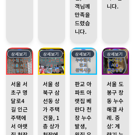
객님께
니다.
만족을
드렸습
니다.
상세보기
565
상세보기
564
상세보기
563
상세보기
562
서울 서초구 명달로4길 인근 주택에서 아랫집 천장 누수가 발생했
서울 성북구 삼선동 상가 주택 건물, 1층 상가 천
판교 아파트 아랫집 베란다 천장 
서울 도봉구 창동
서울 서
서울 성
판교 아
서울 도
초구 명
북구 삼
파트 아
봉구 창
달로4
선동 상
랫집 베
동 누수
길 인근
가 주택
란다 천
해결 사
주택에
건물, 1
장 누수
례. 증
서 아랫
층 상가
발생,
상: 계
집 천장
천장에
윗집 우
량기 누