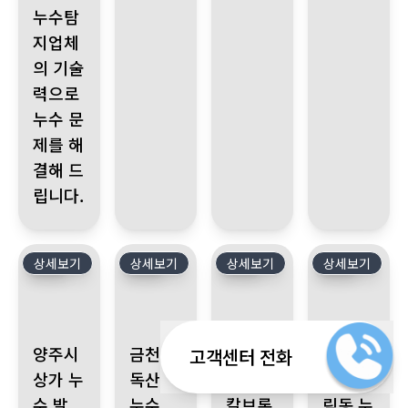
누수탐
지업체
의 기술
력으로
누수 문
제를 해
결해 드
립니다.
상세보기
529
상세보기
528
상세보기
527
상세보기
526
양주시 상가 누수 발생, 아랫층으로 누수 피해. 공압 검사, 가스 탐
금천구 독산동 누수, 아랫집 천장 누수 원인은 윗
성북동 누수, 칼브록 시공 문제로
서울 관악구 신림
양주시
금천구
성북동
서울 관
고객센터 전화
상가 누
독산동
누수,
악구 신
수 발
누수,
칼브록
림동 누