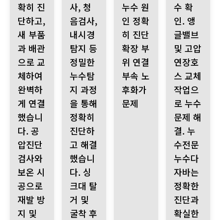
확히 진
사, 청
누수 원
수 확
단하고,
음검사,
인 정확
인. 앵
새 부품
내시경
히 진단
글밸브
과 배관
탐지 등
확장 부
및 고압
으로 교
정밀한
위 연결
연장호
체하여
누수탐
부속 노
스 교체
완벽하
지 과정
후화가
작업으
게 연결
을 통해
문제
로 누수
했습니
정확히
문제 해
다. 공
진단하
결. 누
압진단
고 해결
수전문
검사와
했습니
누수다
보온 시
다. 싱
자바는
공으로
크대 탈
정확한
재발 방
거 및
진단과
지 및
굴착 후
확실한