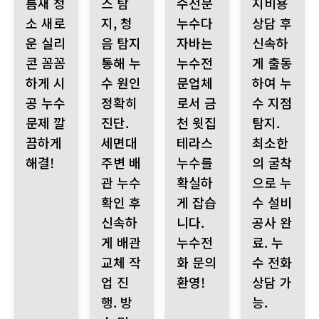
틈새 청
스 탐
수전문
지비용
소 새로
지, 청
누수다
상담 후
운 실리
음 탐지
자바는
신속하
콘 꼼꼼
통해 누
누수전
게 출동
하게 시
수 원인
문업체
하여 누
공 누수
정확히
로서 금
수 지점
문제 깔
진단.
천 윗집
탐지.
끔하게
세면대
테라스
최소한
해결!
주변 배
누수를
의 굴착
관 누수
확실하
으로 누
확인 후
게 잡습
수 설비
신속하
니다.
공사 완
게 배관
누수전
료. 누
교체 작
화 문의
수 전화
업 진
환영!
상담 가
행. 방
능.