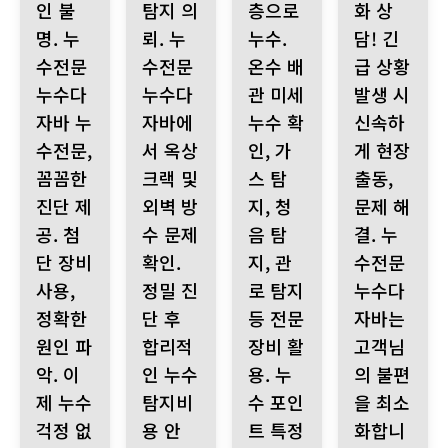
인 불
탐지 의
층으로
화 상
명. 누
뢰. 누
누수.
담! 긴
수전문
수전문
온수 배
급 상황
누수다
누수다
관 미세
발생 시
자바 누
자바에
누수 확
신속하
수전문,
서 옥상
인, 가
게 현장
꼼꼼한
크랙 및
스 탐
출동,
진단 제
외벽 방
지, 청
문제 해
공. 첨
수 문제
음 탐
결. 누
단 장비
확인.
지, 관
수전문
사용,
정밀 진
로 탐지
누수다
정확한
단 후
등 전문
자바는
원인 파
합리적
장비 활
고객님
악. 이
인 누수
용. 누
의 불편
제 누수
탐지비
수 포인
을 최소
걱정 없
용 안
트 특정
화합니