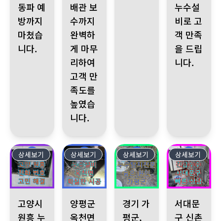
동파 예
배관 보
누수설
방까지
수까지
비로 고
마쳤습
완벽하
객 만족
니다.
게 마무
을 드립
리하여
니다.
고객 만
족도를
높였습
니다.
상세보기
569
상세보기
568
상세보기
567
상세보기
566
고양시 원흥 누수 발생, 누수전화번호 하나로 모든 고민 해결. 신
양평군 옥천면 카페, 카운터 바닥 누수 발생 정밀 
경기 가평군, 해결되지 않던 화장
서대문구 신촌로7
고양시
양평군
경기 가
서대문
원흥 누
옥천면
평군,
구 신촌