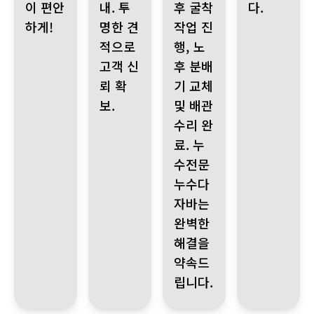
이 편안
내. 투
후 굴착
다.
하게!
명한 견
작업 진
적으로
행, 노
고객 신
후 분배
뢰 확
기 교체
보.
및 배관
수리 완
료. 누
수전문
누수다
자바는
완벽한
해결을
약속드
립니다.