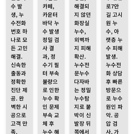
수 발
카페,
해결되
로7안
생, 누
카운터
지 않던
길 고시
수전화
바닥 누
화장실
원 누
번호 하
수 발생
누수,
수, 아
나로 모
정밀 검
외벽까
랫층 누
든 고민
사 결
지 피해
수 피해
해결.
과, 정
확산.
발생.
신속한
수기 필
누수전
누수전
출동과
터 부속
문누수
화 상담
정확한
불량으
다자바
후 빠른
진단 제
로 인한
는 정밀
방문으
공. 완
누수 확
누수탐
로 누수
벽한 시
인 문제
지로 붙
원인 파
공으로
부속 교
박이 신
악. 공
고객 만
체 후
발장 뒤
압 검
족.
누수 해
쪽에서
사, 가