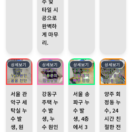
수 및
타일 시
공으로
완벽하
게 마무
리.
상세보기
557
상세보기
556
상세보기
555
상세보기
554
서울 관악구 세탁실 누수 발생, 원인 불명. 누수전문누수다자바 누수
강동구 주택 누수 발생, 누수 원인 탐지 의뢰. 
서울 송파구 누수 발생, 4층에서 
양주 회정동 누수
서울 관
강동구
서울 송
양주 회
악구 세
주택 누
파구 누
정동 누
탁실 누
수 발
수 발
수, 24
수 발
생, 누
생, 4층
시간 친
생, 원
수 원인
에서 3
절한 전