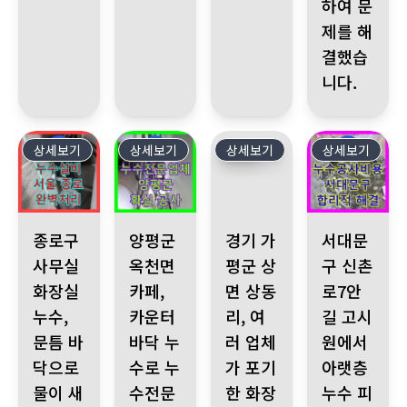
하여 문
제를 해
결했습
니다.
상세보기
537
상세보기
536
상세보기
535
상세보기
534
종로구 사무실 화장실 누수, 문틈 바닥으로 물이 새는 현상 발생
양평군 옥천면 카페, 카운터 바닥 누수로 누수전문
경기 가평군 상면 상동리, 여러
서대문구 신촌로7
종로구
양평군
경기 가
서대문
사무실
옥천면
평군 상
구 신촌
화장실
카페,
면 상동
로7안
누수,
카운터
리, 여
길 고시
문틈 바
바닥 누
러 업체
원에서
닥으로
수로 누
가 포기
아랫층
물이 새
수전문
한 화장
누수 피