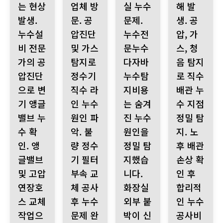
는 현상
업체 방
실 누수
해 발
발생.
문. 공
문제.
생. 공
누수설
압진단
누수전
압, 가
비 전문
및 가스
문누수
스, 청
가의 공
탐지로
다자바
음 탐지
압진단
정수기
누수탐
로 직수
으로 변
직수 라
지비용
배관 누
기 앵글
인 누수
는 숨겨
수 지점
밸브 누
원인 파
진 누수
정밀 탐
수 확
악. 불
원인을
지. 노
인. 앵
량 정수
정밀 탐
후 배관
글밸브
기 필터
지했습
손상 확
및 고압
부속 교
니다.
인 후
연장호
체 공사
화장실
합리적
스 교체
후 누수
외부 붙
인 누수
작업으
문제 완
박이 신
공사비