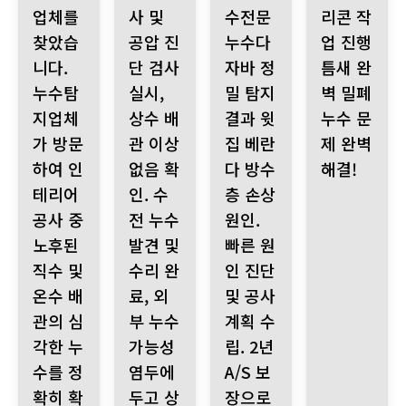
업체를
사 및
수전문
리콘 작
찾았습
공압 진
누수다
업 진행
니다.
단 검사
자바 정
틈새 완
누수탐
실시,
밀 탐지
벽 밀폐
지업체
상수 배
결과 윗
누수 문
가 방문
관 이상
집 베란
제 완벽
하여 인
없음 확
다 방수
해결!
테리어
인. 수
층 손상
공사 중
전 누수
원인.
노후된
발견 및
빠른 원
직수 및
수리 완
인 진단
온수 배
료, 외
및 공사
관의 심
부 누수
계획 수
각한 누
가능성
립. 2년
수를 정
염두에
A/S 보
확히 확
두고 상
장으로