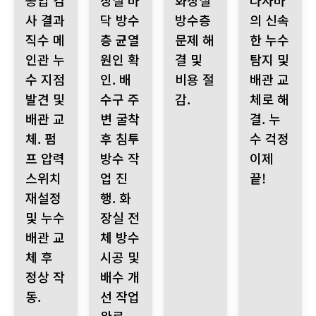
공압 검
장실 바
화장실
다자바
사 결과
닥 방수
방수층
의 신속
직수 메
층 균열
문제 해
한 누수
인관 누
원인 확
결 및
탐지 및
수 지점
인. 배
비용 절
배관 교
발견 및
수구 주
감.
체로 해
배관 교
변 굴착
결. 누
체. 펌
후 침투
수 걱정
프 압력
방수 작
이제
스위치
업 진
끝!
재설정
행. 화
및 누수
장실 전
배관 교
체 방수
체 후
시공 및
정상 작
배수 개
동.
선 작업