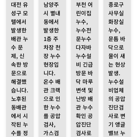
대전 유
남양주
부천 어
종로구
성구 모
시 별내
린이집
사무실
텔에서
동에서
누수,
화장실
발생한
발생한
누수전
누수,
배관 누
1층 주
문누수
문틈 바
수 문
차장 천
다자바
닥으로
제, 신
장 누수
누수설
물이 새
속한 방
현장입
비 긴급
는 현상
문으로
니다.
방문 바
발생.
해결했
온수 배
닥 마루
누수설
습니다.
관 크랙
변색 및
비업체
노후된
으로 인
난방 배
의 공압
동배관
한 누수
관 누수
진단검
에서 시
를 공압
확인 공
사로 변
작된 누
검사,
압진단
기 앵글
수를 정
가스검
검사로
밸브 누