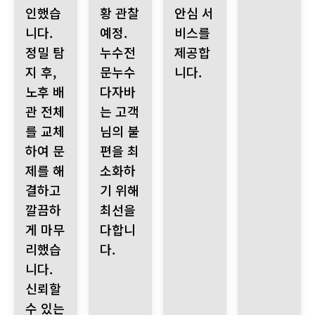
인했습
황 관찰
안심 서
니다.
예정.
비스를
정밀 탐
누수전
제공합
지 후,
문누수
니다.
노후 배
다자바
관 전체
는 고객
를 교체
님의 불
하여 문
편을 최
제를 해
소화하
결하고
기 위해
깔끔하
최선을
게 마무
다합니
리했습
다.
니다.
신뢰할
수 있는