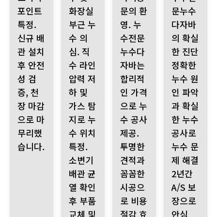
포인트
화장실
문의 환
문누수
특정.
부근 누
영. 누
다자바
신규 배
수 의
수전문
의 확실
관 설치
심. 직
누수다
한 진단
후 안전
수 라인
자바는
정확한
성 검
압력 저
합리적
누수 원
증, 천
하 및
인 가격
인 파악
장 마감
가스 탐
으로 누
과 확실
으로 마
지로 누
수 공사
한 누수
무리했
수 위치
제공.
공사로
습니다.
특정.
투명한
누수 문
소변기
견적과
제 해결
배관 균
꼼꼼한
2년간
열 확인
시공으
A/S 보
후 부품
로 비용
장으로
교체 및
절감 효
안심