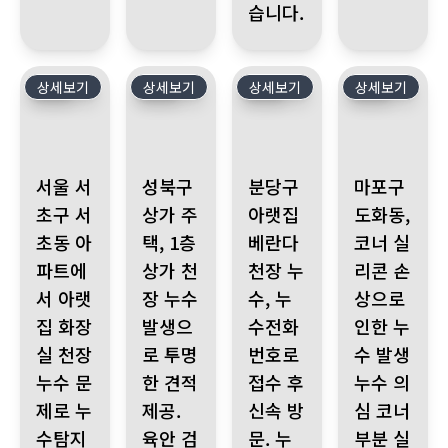
습니다.
상세보기
533
상세보기
532
상세보기
531
상세보기
530
서울 서초구 서초동 아파트에서 아랫집 화장실 천장 누수 문제로 
성북구 상가 주택, 1층 상가 천장 누수 발생으로 
분당구 아랫집 베란다 천장 누수,
마포구 도화동, 
서울 서
성북구
분당구
마포구
초구 서
상가 주
아랫집
도화동,
초동 아
택, 1층
베란다
코너 실
파트에
상가 천
천장 누
리콘 손
서 아랫
장 누수
수, 누
상으로
집 화장
발생으
수전화
인한 누
실 천장
로 투명
번호로
수 발생
누수 문
한 견적
접수 후
누수 의
제로 누
제공.
신속 방
심 코너
수탐지
육안 검
문. 누
부분 실