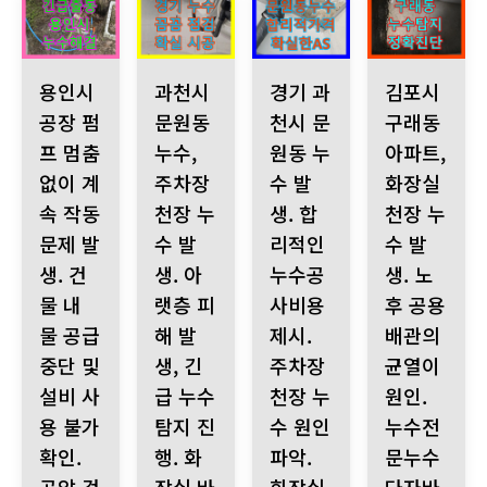
용인시 공장 펌프 멈춤 없이 계속 작동 문제 발생. 건물 내 물 공급
과천시 문원동 누수, 주차장 천장 누수 발생. 아랫
경기 과천시 문원동 누수 발생. 
김포시 구래동 아
용인시
과천시
경기 과
김포시
공장 펌
문원동
천시 문
구래동
프 멈춤
누수,
원동 누
아파트,
없이 계
주차장
수 발
화장실
속 작동
천장 누
생. 합
천장 누
문제 발
수 발
리적인
수 발
생. 건
생. 아
누수공
생. 노
물 내
랫층 피
사비용
후 공용
물 공급
해 발
제시.
배관의
중단 및
생, 긴
주차장
균열이
설비 사
급 누수
천장 누
원인.
용 불가
탐지 진
수 원인
누수전
확인.
행. 화
파악.
문누수