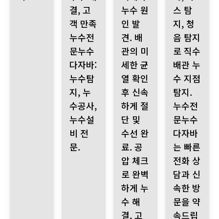
결, 고
누수 원
스 탐
객 만족
인 발
지, 청
누수전
견. 배
음 탐지
문누수
관의 미
로 직수
다자바:
세한 균
배관 누
누수탐
열 확인
수 지점
지, 누
후 신속
탐지.
수공사,
하게 절
누수전
누수설
단 및
문누수
비 전
수선 완
다자바
문.
료. 공
는 빠른
압 체크
전화 상
로 완벽
담과 신
하게 누
속한 방
수 해
문을 약
결, 고
속드립