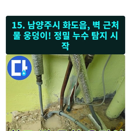
15. 남양주시 화도읍, 벽 근처
물 웅덩이! 정밀 누수 탐지 시
작