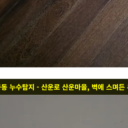
중동 누수탐지 - 산운로 산운마을, 벽에 스며든