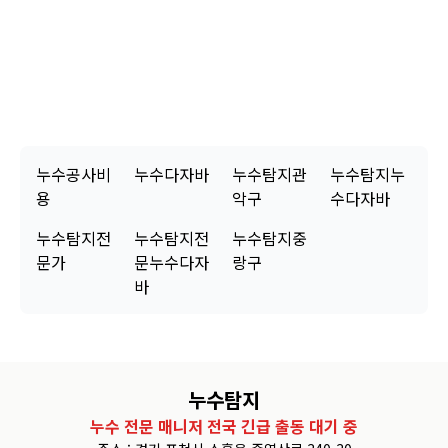
고객님, 첨단 장비를 사용하여 누수 문제를 완벽하게 해결해 드렸습니다. 이제 더 이
상 누수 걱정 없이 편안하게 생활하실 수 있습니다. 누수전문누수다자바는 시공 후 2
년간 A/S를 보장해 드립니다. 혹시라도 문제가 발생하면 언제든지 연락 주세요. 신속
하게 방문하여 불편함 없이 해결해 드리겠습니다. 누수전문누수다자바를 믿고 맡겨
주셔서 진심으로 감사합니다!
누수공사비
누수다자바
누수탐지관
누수탐지누
용
악구
수다자바
누수탐지전
누수탐지전
누수탐지중
문가
문누수다자
랑구
바
누수탐지
누수 전문 매니저 전국 긴급 출동 대기 중