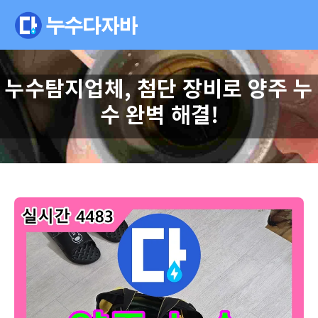
누수탐지업체, 첨단 장비로 양주 누
수 완벽 해결!