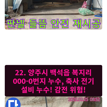
양주 백석 축사 - 샌드위치 판넬이 들뜬 부분을 안전하게 재시공
양주시 백석읍 축사, 샌드위치 판넬이 들떠서 빗물이 스며들고 있었어
요. 들뜬 판넬은 강풍에 날아갈 위험도 있기 때문에 안전하게 재시공하
는 것이 중요합니다. 판넬을 꼼꼼하게 고정하고, 틈새를 실리콘으로 막
아서 누수를 완벽하게 차단했습니다. 이제 안심하고 축사를 운영하세요!
22. 양주시 백석읍 복지리
000-0번지 누수, 축사 전기
설비 누수! 감전 위험!