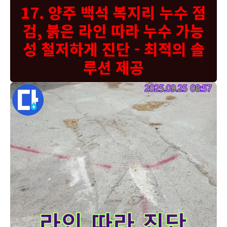
17. 양주 백석 복지리 누수 점
검, 붉은 라인 따라 누수 가능
성 철저하게 진단 - 최적의 솔
루션 제공