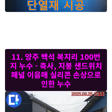
물탱크 외부 온도 변화 최소화를 위한 단열재 시공 - 누수 전문
고객님, 물탱크 겉에 온도 변화를 줄이는 단열재를 붙여드렸어요. 이렇
게 하면 겨울에는 물이 어는 걸 막아주고, 여름에는 물이 너무 뜨거워지
는 걸 막아준답니다. 저희가 꼼꼼하게 시공했으니, 안심하고 사용하세
요! 혹시라도 또 필요한 일 있으시면 언제든지 불러주세요!
11. 양주 백석 복지리 100번
지 누수 - 축사, 지붕 샌드위치
패널 이음매 실리콘 손상으로
인한 누수