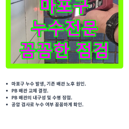
마포구 누수 발생, 기존 배관 노후 원인. PB 배관 교체 결정. PB
마포구 누수 발생, 기존 배관 노후 원인.
PB 배관 교체 결정.
PB 배관의 내구성 및 수명 장점.
공압 검사로 누수 여부 꼼꼼하게 확인.
안녕하세요, 고객님. 이번 현장은 기존 배관의 노후로 인해 누수가 발생한 곳입니다.