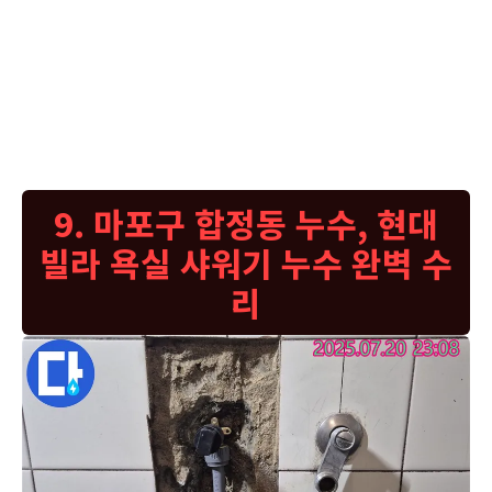
돌 건물은 특성상 틈새가 많아 누수에 취약할 수 있습니다. 외벽 전체를
꼼꼼히 살펴보니, 벽돌 사이의 균열과 노후화된 부분이 눈에 띄었습니
다. 이러한 틈새를 통해 빗물이 스며들어 내부 누수로 이어질 수 있습니
다. 정확한 원인을 파악하기 위해 꼼꼼하게 진단하고, 적절한 보수 방법
을 찾아야 합니다. 건물의 안전과 수명을 위해 누수 문제는 신속하게 해
결하는 것이 중요합니다.
9. 마포구 합정동 누수, 현대
빌라 욕실 샤워기 누수 완벽 수
리