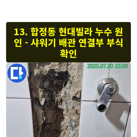
을 찾아 해결해 드립니다. 그래야 재발을 막을 수 있거든요!
13. 합정동 현대빌라 누수 원
인 - 샤워기 배관 연결부 부식
확인