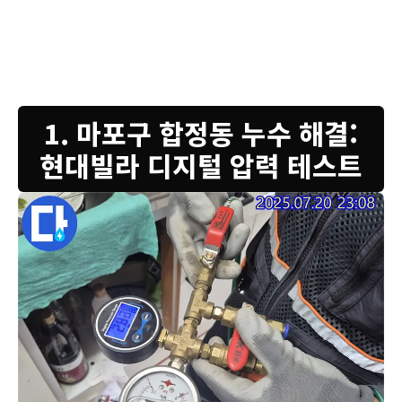
저희는 고객님과의 충분한 상담 후 PB 배관으로 교체를 결정했습니다. PB 배관은
내구성이 뛰어나고 수명이 길어서 오랫동안 안심하고 사용하실 수 있습니다. 배관 교
체 후에는 공압 검사를 통해 누수 여부를 꼼꼼하게 확인했습니다. 이제 더 이상 누수
걱정은 하지 않으셔도 됩니다!
1. 마포구 합정동 누수 해결:
현대빌라 디지털 압력 테스트