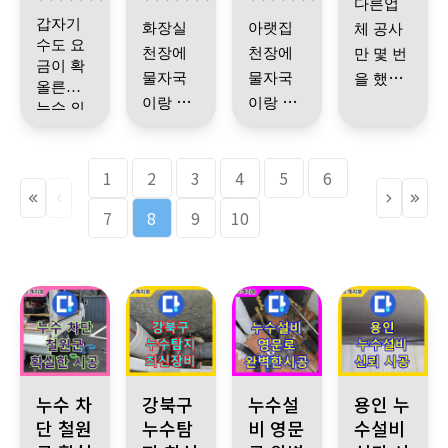
는데 물
다른업
두셔가
하고 비
주셔서
다 최고
새는것
갑자기
화장실
아랫집
체 공사
지고
…
용도 괜
믿을 수
에요
도 멈추
수도 요
천장에
천장에
만 몇 번
ㅋㅋㅋ
있었어
찮았네
고 확실
금이 확
물자국
물자국
을 했는
진짜 괜
요
요
.
추천
히 훨씬
올른게
이랑 곰
이랑 곰
데도 해
한 걱정
드립니
좋아보
누수 의
배관이
여요
팡이까
팡이까
심되어
결이 안
이었어
다
!
엄청 깊
의뢰를
지 생겨
지 생겨
돼서 스
여 감사
은데 묻
드리게
1
2
3
4
5
6
서
…
핸
서 괜히
트레스
합니다
~
혀있고
됐습니
누수가
드폰으
미안하
가 이만
다
.
마무리
7
8
9
10
세 군데
로 문의
고 난감
저만이
도 깔끔
나 있었
드렸어
했는데
아니었
하게 잘
어서 오
해주셔
요
.
기사
ㅠㅠ 다
습니다
.
래걸릴
서 공사
님이 와
행히 배
이번에
줄 알았
다음날
서 꼼꼼
관은 이
는데 하
와서 보
다시 정
루만에
히 봐주
상 없고
시더니
상영업
해 주셔
시고 바
방수층
보일러
할 수 있
철원군 서면 상가 건물, 수도 요금 과다 청구 문제 발생. 누수전
강북구 누수 발생 - 숨은 누수 최신 장비 사용 정
영문로 아파트, 누수 발생. 누수
용인, 아랫집 천
서 놀랐
누수 차
강북구
누수설
용인 누
었습니
로 잡아
만 문제
배관 불
습니다
.
단 철원
누수탐
비 영문
수설비
다 감사
주셨어
라 바로
량이랑
합니다