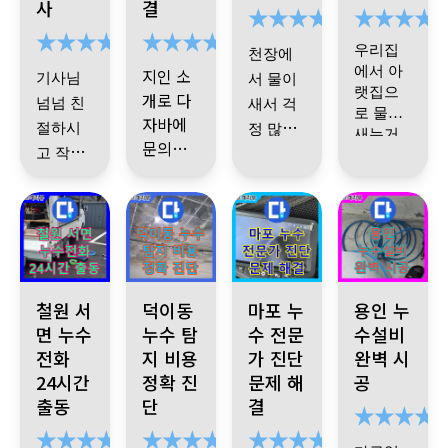
사
결
해진다
같습니
셨고 설
의해 시
천하려
고 연락
다
명을 너
공날짜
애쓰신
합니다
우리집
천장에
주신다
무 자세
정한다
기사님
에서 아
지인 소
기사님
서 물이
고 하셨
하게 잘
음 다시
감사합
랫집으
개로 다
넘넘 친
새서 걱
해주셔
문의드
어요
.
니다
.
로 물이
자바에
절하시
정 많았
서 안심
리기로
새는거
문의했
수도 분
고 작업
됐어요.
했습니
는데
,
다
때문에
배기 문
습니다.
기사님
인터넷
다.
도 깔끔
화장실
자바 기
제였는
께서 중
검색하
하게 잘
방수 공
사님이
데
간중간
다가 알
해주세
사해야
꼼꼼히
게됬습
기사님
왜 이렇
요
한다고
!
검사하
니다
께서 딱
게 됐고
그리고
변기랑
끝나고
고 원인
봐도 기
어떻게
기사님
철원 서면 상가 누수, 24시간 누수전화 상담, 즉시 방문, 언제든
경기도 고양시 덕이동 누수 발생! 아랫집 화장실 천장
서울 마포, 씽크대 배수구 누수 
용인시 누수 발생
술자
뭐
세면대
보니까
찾아 신
철원 서
덕이동
마포 누
용인 누
고쳐서
작업도
큰 공사
다 떼야
뗐는지
면 누수
누수 탐
속하게
수 전문
수설비
감사합
관리 해
완전 깔
없이 새
된다고
도 모를
전화
지 비용
가 진단
완벽 시
수리해
니다
~
야 되는
끔하고
부품가
24시간
정확 진
문제 해
공
하셔서
정도로
주셨어
지 너무
섬세하
지고 구
출동
단
결
좀 걱정
깔끔하
요
.
설명
조를 바
나 설명
게 잘해
했는데
게 붙여
꿔주셨
도 친절
을 잘해
주십니