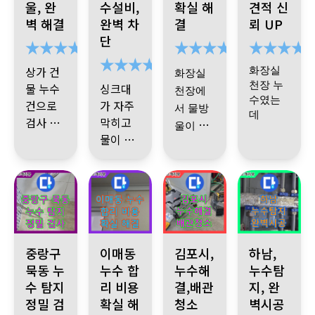
울, 완
수설비,
확실 해
견적 신
에 집 화
것 같다
마무리
요한 데
고 하셨
벽 해결
완벽 차
결
뢰 UP
장실에
만 공사
해주셔
습니다
.
단
서 물 새
해주십
서 감사
니다
.
는 것 때
합니다
상가 건
화장실
화장실
문에 불
천장 누
물 누수
싱크대
천장에
렀는데
수였는
건으로
가 자주
서 물방
우리집
데
검사 문
막히고
울이 떨
화장실
의드렸
검사 결
물이 새
위층 오
어져서
진단받
방수처
수 하수
습니다.
과 스프
서 문의
기사님
검사 받
고 시공
리 하니
관
문제
링쿨러
했습니
께 여쭤
았습니
받아서
까 해결
로 시공
문제로
다.
보니 원
하고 싹
다
물은 더
.
됐어요
빠르고
물이 샌
기사님
인이 뭔
잡혔습
이상 안
시공 후
군더더
거였고
께서 추
지 무슨
금방 해
니다
새는데
관리까
기 없이
추후 시
가비용
작업이
결해주
중랑구 묵동 누수 발생, 아랫층 천장 피해 심각 공압, 내시경 검
이매동 주택 누수 발생 보일러 배관 누수 피해
김포 미용실 누수 발생, 하수 배
경기 하남시, 아
처리해
기사님
지 꼼꼼
중랑구
이매동
김포시,
하남,
공받기
없이 출
필요한
셔서 너
주십니
묵동 누
누수 합
이 며칠
하게 책
누수해
누수탐
지인들
로 했습
장비와
건물 임
지 다 설
무 감사
다
수 탐지
리 비용
결,배관
지, 완
지나 봐
임져주
한테도
니다.
검사비
차인 분
명해주
했습니
누수는
정밀 검
확실 해
청소
벽시공
야 확실
시는 것
만 받으
들과 상
시고
다ㅠㅠ
여기 추