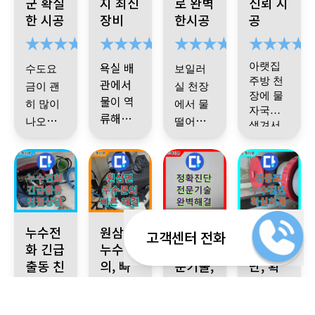
군 확실
지 최신
로 완벽
신뢰 시
요
.
생각
잡아주
방수 문
한 시공
장비
한시공
공
보다 금
셨어요
제까지
방 끝내
ㅎㅎ 이
딱 집어
주시고
제는 안
주더군
욕실 배
아랫집
수도요
보일러
정리도
심하고
요
.
이제
주방 천
관에서
금이 괜
실 천장
깔끔하
지낼 수
야 제대
장에 물
물이 역
히 많이
에서 물
게 해주
있겠네
로 해결
자국이
류해서
나오길
떨어져
생겨서
셔서 덕
요
~
감사
된 느낌
깜짝 놀
다행이
공사도
래 이상
서 진짜
신경이
분에 마
합니다
입니다
.
랐어요
주인 집
빠르게
많이 쓰
하다 어
스트레
음이 편
^^
수고 많
에서 빠
였는데
,
진행하
디서 물
스였는
해졌습
으셨습
른 접수
기사님
고 마무
이 새는
데ㅠㅠ
니다
.
감
니다
이 와서
와 수리
기사님
리까지
갑다 했
ㅠ 기사
바로 확
사합니
로 잘 마
의 자세
성북구 아파트 누수, 아랫집 드레스룸 천장 누수 발생 누수 전화
용인시 원삼면 공장, 펌프 멈춤 없이 계속 작동 문제
인천 논현 지역 누수 문제, 누수탐
영등포 누수 재발
깔끔하
는데 수
님이 바
누수전
원삼면,
정확진
인해 주
영등포,
다
~
고객센터 전화
무리되
한 설명
게 해주
셨습니
돗물 배
로 오셔
화 긴급
누수문
단, 전
누수진
었죠
과 사후
다
.
괜히
셔서 괜
관에서
출동 친
의, 빠
서 검사
문기술,
단, 확
관리도
다른 데
히 여기
절상담
른 해결
완벽해
실하게
새고 있
해주시
잘 말씀
손대는
저기 알
결
더군요
.
고 원인
주셔서
거 없이
아볼 필