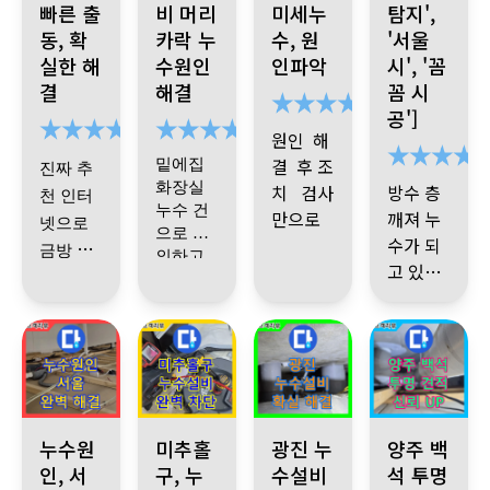
빠른 출
비 머리
미세누
탐지',
동, 확
카락 누
수, 원
'서울
실한 해
수원인
인파악
시', '꼼
결
해결
꼼 시
공']
원인 해
결 후 조
밑에집
진짜 추
화장실
치 검사
방수 층
천 인터
누수 건
만으로
깨져 누
넷으로
으로 문
이렇게
수가 되
금방 문
의하고
명확 할
고 있음
배관 문
의 견적
시공받
제였는
수가~~
을
빠르고
았습니
낼 수 있
데 배관
감사합
정확하
다
.
고 기사
안에 아
니다
게 원인
파트 처
님도 친
검사 엄
판단해
음 공사
절하시
청 꼼꼼
주셨습
굿~~~~
때부터
고 실력
하게 하
니다
용산구 건물 누수, 스프링클러 배관 문제 확인. 소방 설비 전문 
미추홀구 싱크대 하부 역류, 원인은 하수 배관 막
광진 아파트, 아랫집 천장 누수 
양주 백석 누수 
볼트가
시고 딱
좋으십
누수원
미추홀
광진 누
양주 백
들어가
원인 찾
니다
인, 서
.
밑
구, 누
수설비
석 투명
있었던
깔끔한
아서 필