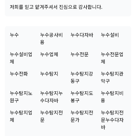
저희를 믿고 맡겨주셔서 진심으로 감사합니다.
누수
누수공사비
누수다자바
누수설비
용
누수설비업
누수업체
누수전문
누수전문업
체
체
누수전화
누수탐지
누수탐지강
누수탐지관
동구
악구
누수탐지노
누수탐지누
누수탐지도
누수탐지비
원구
수다자바
봉구
용
누수탐지업
누수탐지전
누수탐지전
누수탐지전
체
문
문가
문누수다자
바