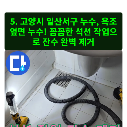
5. 고양시 일산서구 누수, 욕조
옆면 누수! 꼼꼼한 석션 작업으
로 잔수 완벽 제거