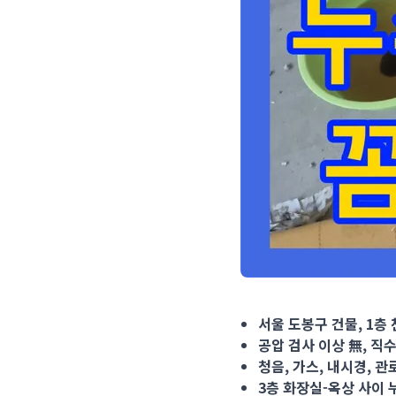
서울 도봉구 건물, 1층 천장
서울 도봉구 건물, 1층
공압 검사 이상 無, 직
청음, 가스, 내시경, 관
3층 화장실-옥상 사이 