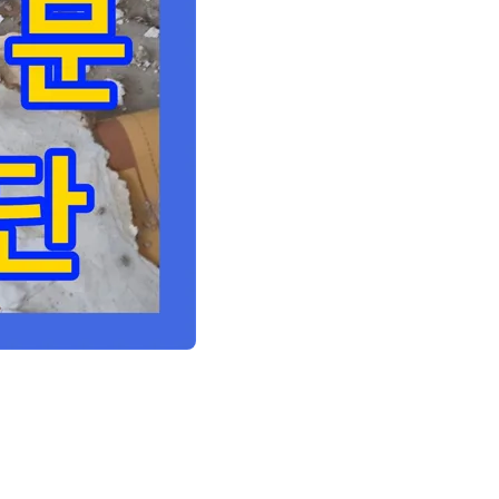
 청음, 가스, 내시경, 관로 탐지 등 첨단 장비 사용. 3층 화장실-옥상