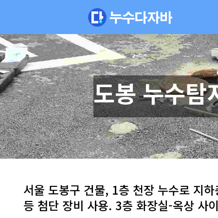
도봉 누수탐
서울 도봉구 건물, 1층 천장 누수로 지하층
등 첨단 장비 사용. 3층 화장실-옥상 사