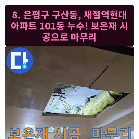
8. 은평구 구산동, 새절역현대
아파트 101동 누수! 보온재 시
공으로 마무리